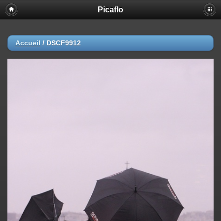
Picaflo
Accueil
/
DSCF9912