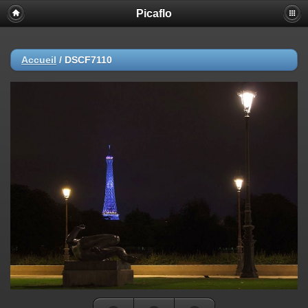
Picaflo
Accueil
/
DSCF7110