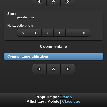
Score
pas de note
Notez cette photo
0
1
2
3
4
5
0 commentaire
Commentaires utilisateur
Propulsé par
Piwigo
Affichage :
Mobile
|
Classique