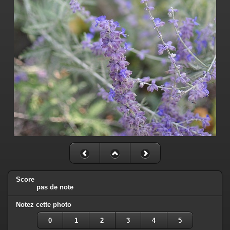
Score
pas de note
Notez cette photo
0
1
2
3
4
5