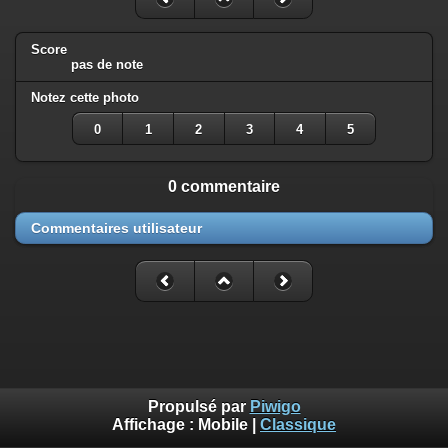
Score
pas de note
Notez cette photo
0
1
2
3
4
5
0 commentaire
Commentaires utilisateur
Propulsé par
Piwigo
Affichage :
Mobile
|
Classique