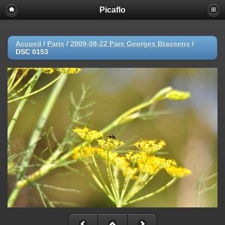
Picaflo
Accueil
/
Paris
/
2009-08-22 Parc Georges Brassens
/
DSC 0153